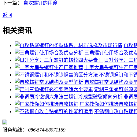
下一篇：
自攻螺钉的用途
返回
相关资讯
自攻
三角螺钉使用场合及优
日升分享：三
十字大扁头螺钉生产厂
不锈钢螺钉和不
自攻螺钉常见结构及类
定制三角螺钉必须
非调
厂家教你如何挑选自攻螺
不锈钢自攻自钻螺
服务热线：
086-574-88071169