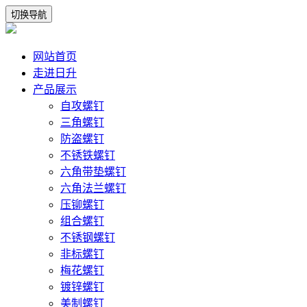
切换导航
网站首页
走进日升
产品展示
自攻螺钉
三角螺钉
防盗螺钉
不锈铁螺钉
六角带垫螺钉
六角法兰螺钉
压铆螺钉
组合螺钉
不锈钢螺钉
非标螺钉
梅花螺钉
镀锌螺钉
美制螺钉