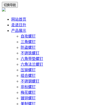
切换导航
网站首页
走进日升
产品展示
自攻螺钉
三角螺钉
防盗螺钉
不锈铁螺钉
六角带垫螺钉
六角法兰螺钉
压铆螺钉
组合螺钉
不锈钢螺钉
非标螺钉
梅花螺钉
镀锌螺钉
美制螺钉