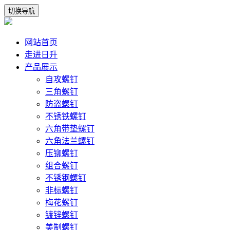
切换导航
网站首页
走进日升
产品展示
自攻螺钉
三角螺钉
防盗螺钉
不锈铁螺钉
六角带垫螺钉
六角法兰螺钉
压铆螺钉
组合螺钉
不锈钢螺钉
非标螺钉
梅花螺钉
镀锌螺钉
美制螺钉