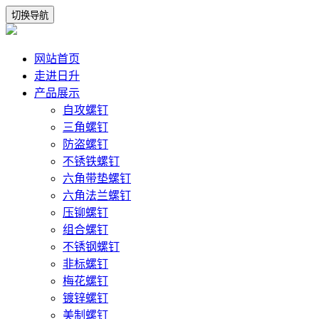
切换导航
网站首页
走进日升
产品展示
自攻螺钉
三角螺钉
防盗螺钉
不锈铁螺钉
六角带垫螺钉
六角法兰螺钉
压铆螺钉
组合螺钉
不锈钢螺钉
非标螺钉
梅花螺钉
镀锌螺钉
美制螺钉