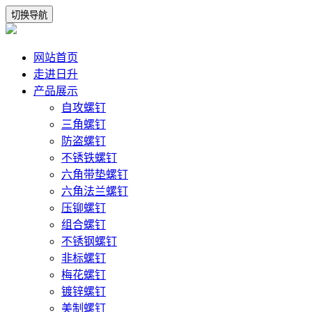
切换导航
网站首页
走进日升
产品展示
自攻螺钉
三角螺钉
防盗螺钉
不锈铁螺钉
六角带垫螺钉
六角法兰螺钉
压铆螺钉
组合螺钉
不锈钢螺钉
非标螺钉
梅花螺钉
镀锌螺钉
美制螺钉