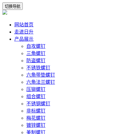
切换导航
网站首页
走进日升
产品展示
自攻螺钉
三角螺钉
防盗螺钉
不锈铁螺钉
六角带垫螺钉
六角法兰螺钉
压铆螺钉
组合螺钉
不锈钢螺钉
非标螺钉
梅花螺钉
镀锌螺钉
美制螺钉