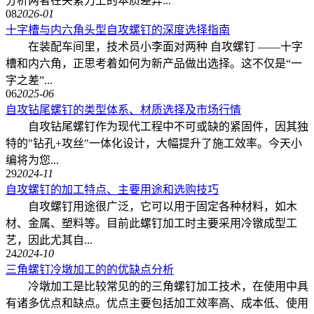
分析两者在夹紧力上的本质差异...
08
2026-01
十字槽与内六角头型自攻螺钉的深度选择指南
在装配车间里，技术员小李面对两种 自攻螺钉 ——十字
槽和内六角，正思考着如何为新产品做出选择。这不仅是“一
字之差”...
06
2025-06
自攻钻尾螺钉的类型体系、材质选择及市场行情
自攻钻尾螺钉作为现代工程中不可或缺的紧固件，因其独
特的"钻孔+攻丝"一体化设计，大幅提升了施工效率。今天小
编将为您...
29
2024-11
自攻螺钉的加工特点、主要用途和选购技巧
自攻螺钉用途很广泛，它可以用于固定各种材料，如木
材、金属、塑料等。目前此螺钉加工时主要采用冷镦成型工
艺，因此尤其自...
24
2024-10
三角螺钉冷墩加工的的优缺点分析
冷墩加工是比较常见的的三角螺钉加工技术，在使用中具
有诸多优点和缺点。优点主要包括加工效率高、成本低、使用