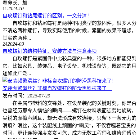
寿命长、加...
11
2024-10
自攻螺钉和钻尾螺钉的区别，一文分清！
自攻螺钉和钻尾螺钉是两种不同类型的紧固件，很多人分
不清这两种螺钉，导致实际使用的时候，紧固的效果不理想，
其实这两种...
24
2024-09
自攻螺钉的结构特征、安装方法与注意事项
自攻螺钉是紧固件中比较典型的一种，很多地方都能见到
它，比如家具、装饰品、电子设备、机械设备等，既然它的用
途如此广泛...
安装频繁滑丝？非标自攻螺钉的防滑黑科技来了！
发布时间：2025-07-29
在金属与塑料的交锋处，在设备装配的关键时刻，你是否
也曾经历那令人懊恼的瞬间——螺钉在材料表面徒劳地旋转，
尖锐的摩擦声刺耳，却无法形成有效连接，只留下一条无力的
滑痕？滑丝，这个装配线上顽固的“幽灵”，不仅吞噬着宝贵的
时间，更让连接强度岌岌可危，成为无数工程师和维修师傅心