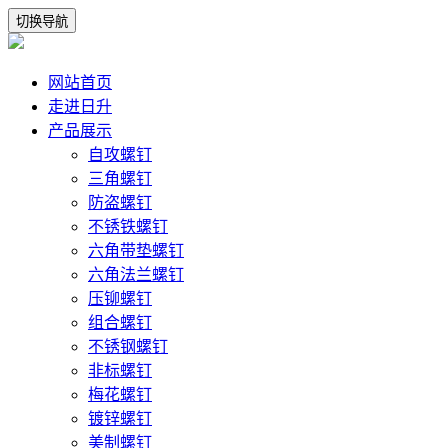
切换导航
网站首页
走进日升
产品展示
自攻螺钉
三角螺钉
防盗螺钉
不锈铁螺钉
六角带垫螺钉
六角法兰螺钉
压铆螺钉
组合螺钉
不锈钢螺钉
非标螺钉
梅花螺钉
镀锌螺钉
美制螺钉