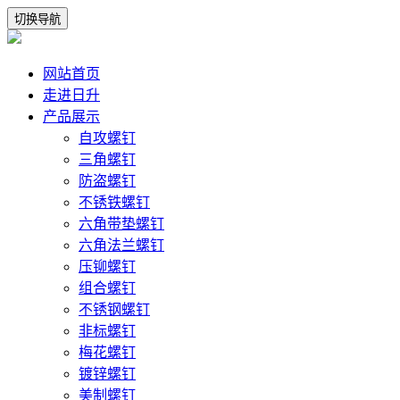
切换导航
网站首页
走进日升
产品展示
自攻螺钉
三角螺钉
防盗螺钉
不锈铁螺钉
六角带垫螺钉
六角法兰螺钉
压铆螺钉
组合螺钉
不锈钢螺钉
非标螺钉
梅花螺钉
镀锌螺钉
美制螺钉