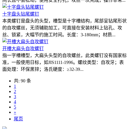
间长且不会松动，使用安全打孔，攻丝一次完成，操作非常...
十字盘头钻尾螺钉
本类螺钉是盘头的头型，槽型是十字槽结构，尾部呈钻尾形状
的自攻螺丝，无须辅助加工，可直接在安装材料上钻孔、攻
丝、锁紧，大幅节约施工时间。长度：3-180mm；材质...
开槽大扁头自攻螺钉
指一字槽槽型，大扁头头型的自攻螺丝，此类螺钉没有国家标
准，一般使用日标，如JIS1111-1996。螺纹类型：自攻牙；表
面处理：环保黑锌；洛氏硬度：≥32-39...
共: 90 条
1
2
3
4
5
»
尾页