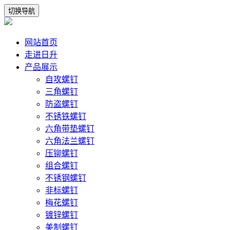
切换导航
网站首页
走进日升
产品展示
自攻螺钉
三角螺钉
防盗螺钉
不锈铁螺钉
六角带垫螺钉
六角法兰螺钉
压铆螺钉
组合螺钉
不锈钢螺钉
非标螺钉
梅花螺钉
镀锌螺钉
美制螺钉