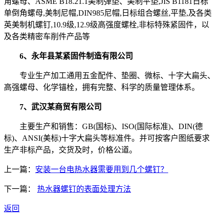
角螺母、ASME B18.21.1美制弹垫、美制平垫,JIS B1181日标
单倒角螺母,美制尼帽,DIN985尼帽,日标组合螺丝,平垫,及各类
英美制机螺钉,10.9级,12.9级高强度螺栓,非标特殊紧固件，以
及各类精密车削件产品等
6、永年县某紧固件制造有限公司
专业生产加工通用五金配件、垫圈、微标、十字大扁头、
高强螺母、化学锚栓，拥有完整、科学的质量管理体系。
7、武汉某商贸有限公司
主要生产和销售：GB(国标)、ISO(国际标准)、DIN(德
标)、ANSI(美标)十字大扁头等标准件。并可按客户图纸要求
生产非标产品，交货及时，价格公道。
上一篇：
安装一台电热水器需要用到几个螺钉？
下一篇：
热水器螺钉的表面处理方法
返回