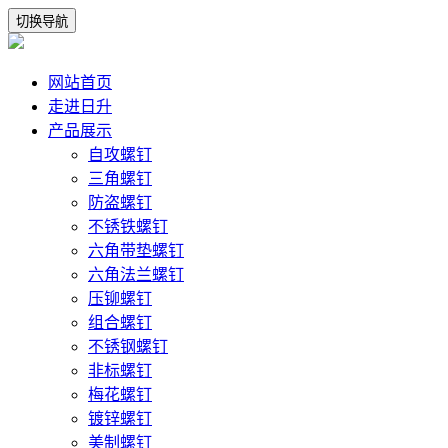
切换导航
网站首页
走进日升
产品展示
自攻螺钉
三角螺钉
防盗螺钉
不锈铁螺钉
六角带垫螺钉
六角法兰螺钉
压铆螺钉
组合螺钉
不锈钢螺钉
非标螺钉
梅花螺钉
镀锌螺钉
美制螺钉