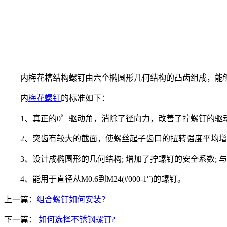
内梅花槽结构螺钉由六个椭圆形几何结构的凸齿组成，能够
内
梅花螺钉
的标准如下：
1、真正的0゜驱动角，消除了径向力，改善了拧螺钉的驱
2、突齿有较大的截面，使螺丝起子齿口的扭转强度平均增
3、设计成椭圆形的几何结构; 增加了拧螺钉的安全系数; 与现
4、能用于直径从M0.6到M24(#000-1″)的螺钉。
上一篇：
组合螺钉如何安装？
下一篇：
如何选择不锈钢螺钉?