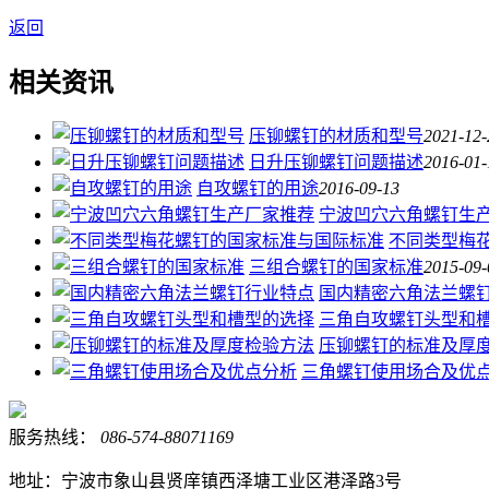
返回
相关资讯
压铆螺钉的材质和型号
2021-12-
日升压铆螺钉问题描述
2016-01-
自攻螺钉的用途
2016-09-13
宁波凹穴六角螺钉生
不同类型梅
三组合螺钉的国家标准
2015-09-
国内精密六角法兰螺
三角自攻螺钉头型和
压铆螺钉的标准及厚
三角螺钉使用场合及优
服务热线：
086-574-88071169
地址：宁波市象山县贤庠镇西泽塘工业区港泽路3号