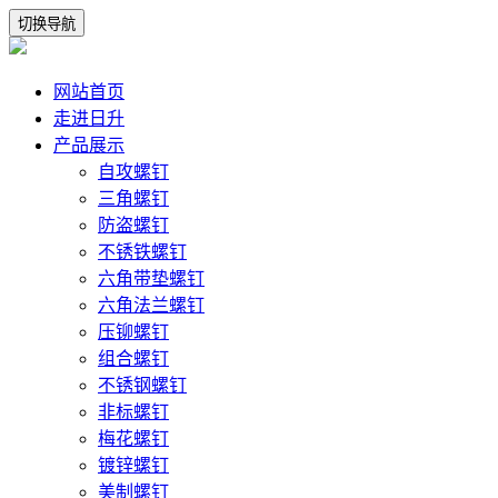
切换导航
网站首页
走进日升
产品展示
自攻螺钉
三角螺钉
防盗螺钉
不锈铁螺钉
六角带垫螺钉
六角法兰螺钉
压铆螺钉
组合螺钉
不锈钢螺钉
非标螺钉
梅花螺钉
镀锌螺钉
美制螺钉