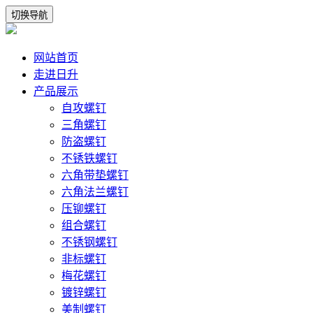
切换导航
网站首页
走进日升
产品展示
自攻螺钉
三角螺钉
防盗螺钉
不锈铁螺钉
六角带垫螺钉
六角法兰螺钉
压铆螺钉
组合螺钉
不锈钢螺钉
非标螺钉
梅花螺钉
镀锌螺钉
美制螺钉