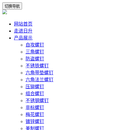
切换导航
网站首页
走进日升
产品展示
自攻螺钉
三角螺钉
防盗螺钉
不锈铁螺钉
六角带垫螺钉
六角法兰螺钉
压铆螺钉
组合螺钉
不锈钢螺钉
非标螺钉
梅花螺钉
镀锌螺钉
美制螺钉