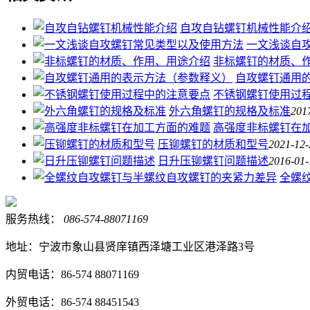
自攻自钻螺钉机械性能介
一文浅谈自
非标螺钉的材质、
自攻螺钉通用
不锈钢螺钉使用过
外六角螺钉的规格及标准
201
高强度非标螺钉在
压铆螺钉的材质和型号
2021-12-
日升压铆螺钉问题描述
2016-01-
全螺
服务热线：
086-574-88071169
地址：宁波市象山县贤庠镇西泽塘工业区港泽路3号
内贸电话：86-574 88071169
外贸电话：86-574 88451543