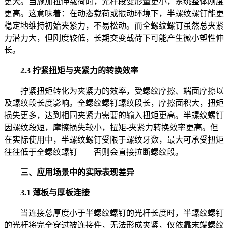
更大。当施加拉伸载荷时，光杆段变形量更小，系统整体刚度
更高。这意味着：在动态载荷或振动环境下，半螺纹螺钉能更
稳定地维持初始夹紧力，不易松动。而全螺纹螺钉虽然总夹紧
力潜力大，但刚度较低，长期交变载荷下可能产生微小塑性伸
长。
2.3 拧紧扭矩与夹紧力的转换效率
拧紧扭矩转化为夹紧力的效率，受螺纹摩擦、端面摩擦以
及螺纹段长度影响。全螺纹螺钉螺纹段长，摩擦面积大，扭矩
损失更多，达到相同夹紧力需要的输入扭矩更高。半螺纹螺钉
因螺纹段短，摩擦损失较小，扭矩-夹紧力转换效率更高。但
在实际使用中，半螺纹螺钉受限于螺纹牙数，最大可承受扭矩
往往低于全螺纹螺钉——否则会直接拉断螺纹段。
三、应用场景中的实际表现差异
3.1 薄板与厚板连接
当连接总厚度小于半螺纹螺钉的光杆长度时，半螺纹螺钉
的光杆将完全穿过被连接件，无法形成夹紧，仅依靠末端螺纹