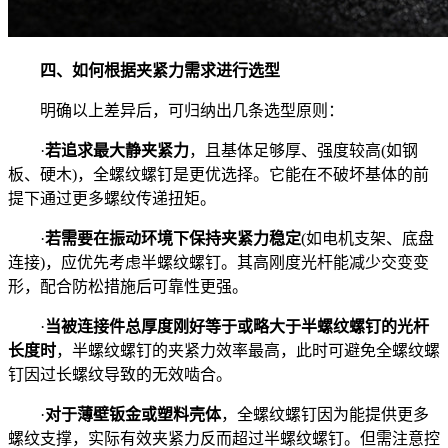
四、如何根据夹紧力需求进行选型
明确以上差异后，可归纳出几条选型原则：
·
若追求最大静夹紧力
，且基体足够厚、强度较高(如钢
板、硬木)，全螺纹螺钉是更优选择。它能在不破坏基体的前
提下通过更多螺纹传递扭矩。
·
若需要在振动环境下保持夹紧力稳定
(如电机支架、底盘
连接)，应优先考虑半螺纹螺钉。其高刚度光杆能减少交变变
形，配合防松措施后可靠性更强。
·
当被连接件总厚度刚好等于或略大于半螺纹螺钉的光杆
长度时
，半螺纹螺钉的夹紧力效率最高，此时可避免全螺纹螺
钉因过长螺纹导致的无效啮合。
·
对于薄壁钣金或塑料壳体
，全螺纹螺钉因为能提供更多
螺纹支撑，实际有效夹紧力反而超过半螺纹螺钉。但需注意控