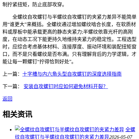
制拧紧扭矩，防止底部攻穿。
全螺纹自攻螺钉与半螺纹自攻螺钉的夹紧力差异不能简单
用“谁更大”来概括。全螺纹通过增加螺纹啮合长度，在软质材
料或厚板中能承载更高的静态夹紧力;半螺纹依靠光杆的高刚
度，在动态工况下能更持久地维持夹紧力的稳定性。工程选型
时，应综合考虑基体材料、连接厚度、振动环境和装配扭矩窗
口，而不是只看螺纹是否布满。只有理解背后的力学逻辑，才
能让每一颗螺钉“拧得恰到好处”。
上一篇：
十字槽与内六角头型自攻螺钉的深度选择指南
下一篇：
安装自攻螺钉时应如何避免材料开裂？
返回
相关资讯
全螺
纹自攻螺钉与半螺纹自攻螺钉的夹紧力差异
2026-05-07