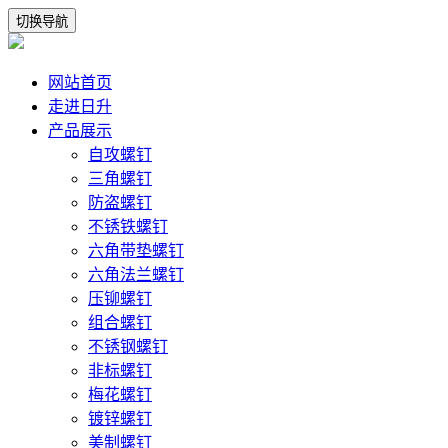
切换导航
网站首页
走进日升
产品展示
自攻螺钉
三角螺钉
防盗螺钉
不锈铁螺钉
六角带垫螺钉
六角法兰螺钉
压铆螺钉
组合螺钉
不锈钢螺钉
非标螺钉
梅花螺钉
镀锌螺钉
美制螺钉