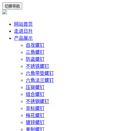
切换导航
网站首页
走进日升
产品展示
自攻螺钉
三角螺钉
防盗螺钉
不锈铁螺钉
六角带垫螺钉
六角法兰螺钉
压铆螺钉
组合螺钉
不锈钢螺钉
非标螺钉
梅花螺钉
镀锌螺钉
美制螺钉