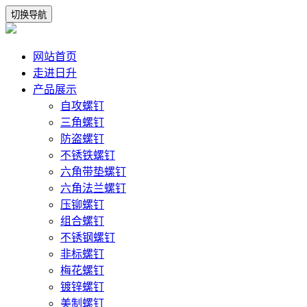
切换导航
网站首页
走进日升
产品展示
自攻螺钉
三角螺钉
防盗螺钉
不锈铁螺钉
六角带垫螺钉
六角法兰螺钉
压铆螺钉
组合螺钉
不锈钢螺钉
非标螺钉
梅花螺钉
镀锌螺钉
美制螺钉