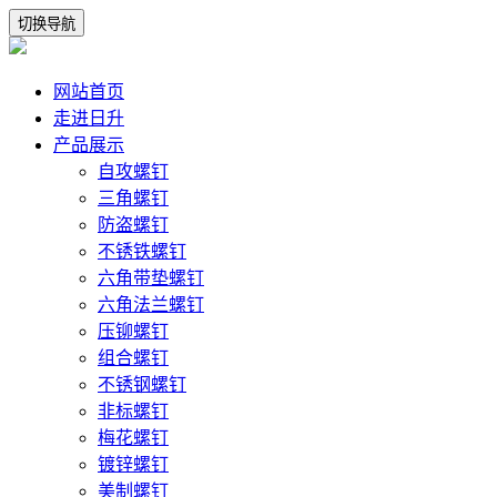
切换导航
网站首页
走进日升
产品展示
自攻螺钉
三角螺钉
防盗螺钉
不锈铁螺钉
六角带垫螺钉
六角法兰螺钉
压铆螺钉
组合螺钉
不锈钢螺钉
非标螺钉
梅花螺钉
镀锌螺钉
美制螺钉