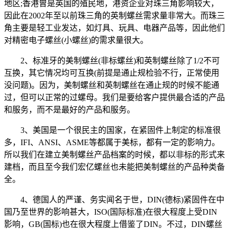
地区;香港曾是英国的殖民地，港资企业对珠三角影响较大，
因此在2002年至以前珠三角的英制螺丝需求量非常大。而珠三
角主要是轻工业发达，如灯具、玩具、电器产品等，因此他们
对精密电子螺丝(小螺丝)的需求量很大。
2、标准牙的美制螺丝(非标螺丝)和英制螺丝除了1/2不可
互换，其它情况均可互换(前提是通止规检验不行，正常使用
没问题)。因为，美制螺丝和英制螺丝在通止规的时候不能通
过，但可以正常的过螺母。我们是要给客户提供最合适的产品
和服务，而不是最好的产品和服务。
3、美国是一个很民主的国家，在紧固件上制定的标准很
多，IFI、ANSI、ASME等都属于美标，都有一定的影响力。
所以我们在建立美制螺丝产品档案的时候，都以非标的形式来
建档，而且至今我们宏亿螺丝也未能把美制螺丝的产品种类备
全。
4、德国人的严谨、务实闻名于世，DIN(德标)紧固件在中
国乃至世界的影响甚大，ISO(国际标准)在很大程度上受DIN
影响，GB(国标)也在很大程度上借鉴了DIN。不过，DIN螺丝