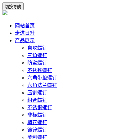
切换导航
网站首页
走进日升
产品展示
自攻螺钉
三角螺钉
防盗螺钉
不锈铁螺钉
六角带垫螺钉
六角法兰螺钉
压铆螺钉
组合螺钉
不锈钢螺钉
非标螺钉
梅花螺钉
镀锌螺钉
美制螺钉