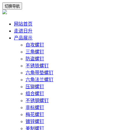
切换导航
网站首页
走进日升
产品展示
自攻螺钉
三角螺钉
防盗螺钉
不锈铁螺钉
六角带垫螺钉
六角法兰螺钉
压铆螺钉
组合螺钉
不锈钢螺钉
非标螺钉
梅花螺钉
镀锌螺钉
美制螺钉