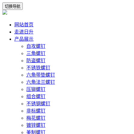
切换导航
网站首页
走进日升
产品展示
自攻螺钉
三角螺钉
防盗螺钉
不锈铁螺钉
六角带垫螺钉
六角法兰螺钉
压铆螺钉
组合螺钉
不锈钢螺钉
非标螺钉
梅花螺钉
镀锌螺钉
美制螺钉