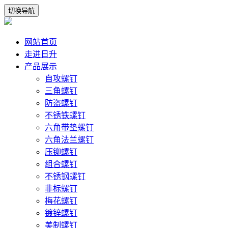
切换导航
网站首页
走进日升
产品展示
自攻螺钉
三角螺钉
防盗螺钉
不锈铁螺钉
六角带垫螺钉
六角法兰螺钉
压铆螺钉
组合螺钉
不锈钢螺钉
非标螺钉
梅花螺钉
镀锌螺钉
美制螺钉