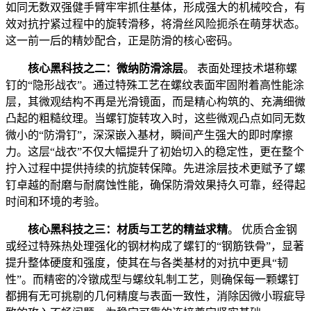
如同无数双强健手臂牢牢抓住基体，形成强大的机械咬合，有
效对抗拧紧过程中的旋转滑移，将滑丝风险扼杀在萌芽状态。
这一前一后的精妙配合，正是防滑的核心密码。
核心黑科技之二：微纳防滑涂层
。 表面处理技术堪称螺
钉的“隐形战衣”。通过特殊工艺在螺纹表面牢固附着高性能涂
层，其微观结构不再是光滑镜面，而是精心构筑的、充满细微
凸起的粗糙纹理。当螺钉旋转攻入时，这些微观凸点如同无数
微小的“防滑钉”，深深嵌入基材，瞬间产生强大的即时摩擦
力。这层“战衣”不仅大幅提升了初始切入的稳定性，更在整个
拧入过程中提供持续的抗旋转保障。先进涂层技术更赋予了螺
钉卓越的耐磨与耐腐蚀性能，确保防滑效果持久可靠，经得起
时间和环境的考验。
核心黑科技之三：材质与工艺的精益求精
。 优质合金钢
或经过特殊热处理强化的钢材构成了螺钉的“钢筋铁骨”，显著
提升整体硬度和强度，使其在与各类基材的对抗中更具“韧
性”。而精密的冷镦成型与螺纹轧制工艺，则确保每一颗螺钉
都拥有无可挑剔的几何精度与表面一致性，消除因微小瑕疵导