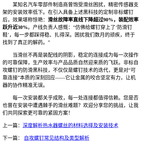
某知名汽车零部件制造商曾饱受滑丝困扰，精密传感器支
架的安装效率低下。在引入具备上述黑科技的定制非标螺钉
后，效果堪称惊艳：
滑丝故障率直线下降超过90%，装配效率
跃升近30%
。产线负责人感慨：“仿佛给螺钉穿上了‘防滑钉
鞋’，每一步都踩得稳、扎得深。困扰我们数月的顽疾，终于
找到了真正的解药。”
当滑丝不再是装配线的阴影，稳定的连接成为每一次操作
的可靠保障，生产效率与产品品质自然迎来质的飞跃。非标自
攻螺钉的防滑黑科技，不仅仅是螺钉技术的迭代，更是对“可
靠连接”本质的深刻回应——它让金属的咬合坚定有力，让机
器的协作精准无误。
每一次安装都关乎成败，每一处连接都值得信赖。您是否
也曾在安装中遭遇棘手的滑丝难题？欢迎分享您的挑战，让我
们共同探索更可靠的紧固方案！
上一篇：
深度解析热水器螺丝的材料选择及安装技术
下一篇：
自攻螺钉常见结构及类型解析