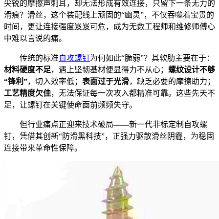
尖锐的摩擦声刺耳，却无法形成有效连接，只留下一条无力的
滑痕？滑丝，这个装配线上顽固的“幽灵”，不仅吞噬着宝贵的
时间，更让连接强度岌岌可危，成为无数工程师和维修师傅心
中难以言说的痛。
传统的标准
自攻螺钉
为何如此“脆弱”？其软肋主要在于：
材料硬度不足
，遇上坚韧基材便显得力不从心；
螺纹设计不够
“锋利”
，切入效率低；
表面过于光滑
，缺乏必要的摩擦助力；
工艺精度欠佳
，无法保证每一次攻入都精准可靠。这些先天不
足，让螺钉在关键使命面前频频失守。
但行业痛点正迎来技术破局——新一代非标定制自攻螺
钉，凭借其创新“防滑黑科技”，正强力驱散滑丝阴霾，为稳固
连接带来革命性保障。