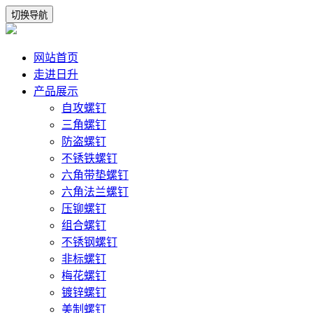
切换导航
网站首页
走进日升
产品展示
自攻螺钉
三角螺钉
防盗螺钉
不锈铁螺钉
六角带垫螺钉
六角法兰螺钉
压铆螺钉
组合螺钉
不锈钢螺钉
非标螺钉
梅花螺钉
镀锌螺钉
美制螺钉