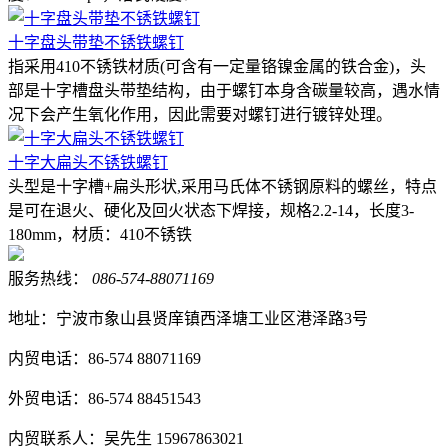
十字盘头带垫不锈铁螺钉
指采用410不锈铁材质(可含有一定量铬镍金属的铁合金)，头
部是十字槽盘头带垫结构，由于螺钉本身含碳量较高，遇水情
况下会产生氧化作用，因此需要对螺钉进行镀锌处理。
十字大扁头不锈铁螺钉
头型是十字槽+扁头形状,采用马氏体不锈钢原料的螺丝，特点
是可在退火、硬化及回火状态下焊接，规格2.2-14，长度3-
180mm，材质：410不锈铁
服务热线：
086-574-88071169
地址：宁波市象山县贤庠镇西泽塘工业区港泽路3号
内贸电话：86-574 88071169
外贸电话：86-574 88451543
内贸联系人：吴先生 15967863021