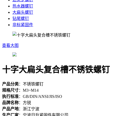
热水器螺钉
大扁头螺钉
钻尾螺钉
非标紧固件
查看大图
十字大扁头复合槽不锈铁螺钉
产品分类
：
不锈铁螺钉
规格尺寸
：
M3~M14
执行标准
：
GB/DIN/ANSI/JIS/ISO
品牌名称
：
方锐
产品产地
：
浙江宁波
生产厂家
：
宁波日升紧固件有限公司