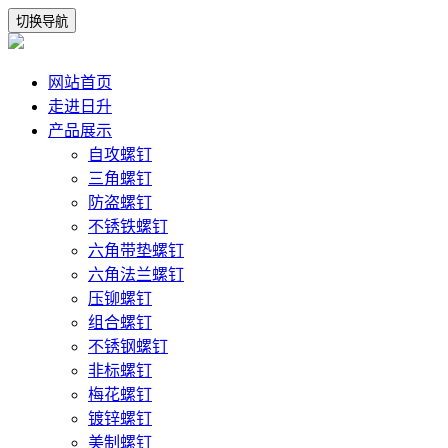
切换导航
网站首页
走进日升
产品展示
自攻螺钉
三角螺钉
防盗螺钉
不锈铁螺钉
六角带垫螺钉
六角法兰螺钉
压铆螺钉
组合螺钉
不锈钢螺钉
非标螺钉
梅花螺钉
镀锌螺钉
美制螺钉