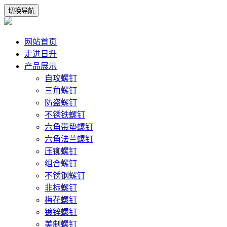
切换导航
网站首页
走进日升
产品展示
自攻螺钉
三角螺钉
防盗螺钉
不锈铁螺钉
六角带垫螺钉
六角法兰螺钉
压铆螺钉
组合螺钉
不锈钢螺钉
非标螺钉
梅花螺钉
镀锌螺钉
美制螺钉