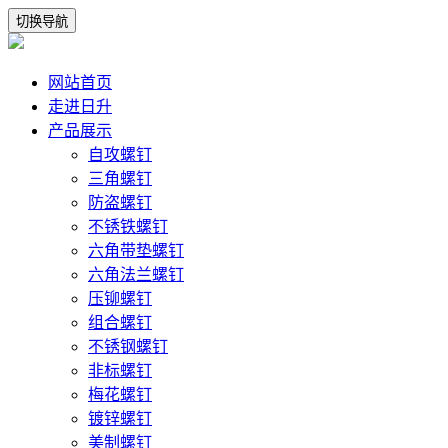
切换导航
网站首页
走进日升
产品展示
自攻螺钉
三角螺钉
防盗螺钉
不锈铁螺钉
六角带垫螺钉
六角法兰螺钉
压铆螺钉
组合螺钉
不锈钢螺钉
非标螺钉
梅花螺钉
镀锌螺钉
美制螺钉